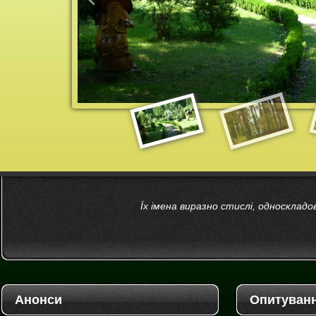
Їх імена виразно стислі, односкладові
Анонси
Опитуван