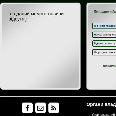
Яке ваше відн
[на даний момент новини
відсутні]
Я б хотів так нав
Немає різниці як 
Віддаю перевагу
Не розумію тих хт
проголо
Органи влад
Уповноважений В