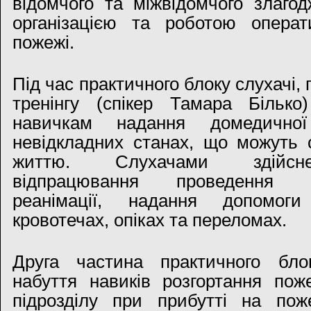
відомчого та міжвідомчого злагодж
організацією та роботою опера
пожежі.
Під час практичного блоку слухачі,
тренінгу (спікер Тамара Більк
навичкам надання домедично
невідкладних станах, що можуть 
життю. Слухачами здійсн
відпрацювання проведення се
реанімації, надання допомог
кровотечах, опіках та переломах.
Друга частина практичного бло
набуття навиків розгортання пож
підрозділу при прибутті на пож