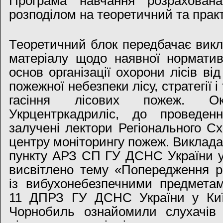
Програма навчання розрахова
розподілом на теоретичний та прак
Теоретичний блок передбачає викл
матеріалу щодо наявної норматив
основ організації охорони лісів ві
пожежної небезпеки лісу, стратегії і
гасіння лісових пожеж. Ок
Укрцентркадриліс, до проведен
залучені лектори Регіонального Сх
центру моніторингу пожеж. Виклад
пункту АРЗ СП ГУ ДСНС України у 
висвітлено тему «Попередження ри
із вибухонебезпечними предметам
11 ДПРЗ ГУ ДСНС України у Київ
Чорнобиль ознайомили слухачів