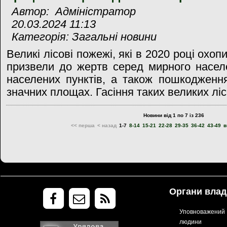
Автор: Адміністратор
20.03.2024 11:13
Категорія: Загальні новини
Великі лісові пожежі, які в 2020 році охоп
призвели до жертв серед мирного насел
населених пунктів, а також пошкодження
значних площах. Гасіння таких великих ліс
Новини від 1 по 7 із 236
<< перша
< назад
1-7
8-14
15-21
22-28
29-35
36-42
43-49
в
Органи влад
Уповноважений В
людини