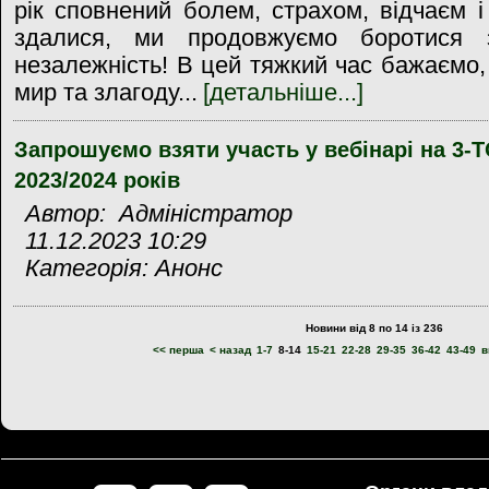
рік сповнений болем, страхом, відчаєм 
здалися, ми продовжуємо боротися
незалежність! В цей тяжкий час бажаємо,
мир та злагоду...
[детальніше...]
Запрошуємо взяти участь у вебінарі на 3-
2023/2024 років
Автор: Адміністратор
11.12.2023 10:29
Категорія: Анонс
Новини від 8 по 14 із 236
<< перша
< назад
1-7
8-14
15-21
22-28
29-35
36-42
43-49
в